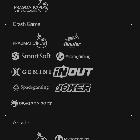
Crash Game
Arcade