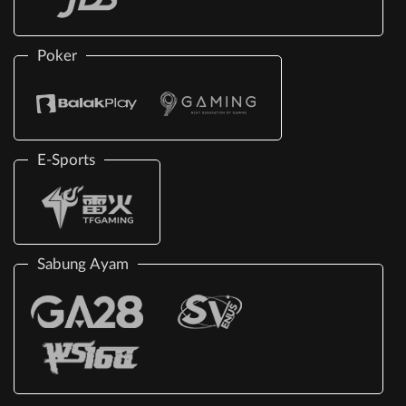
Poker
E-Sports
Sabung Ayam