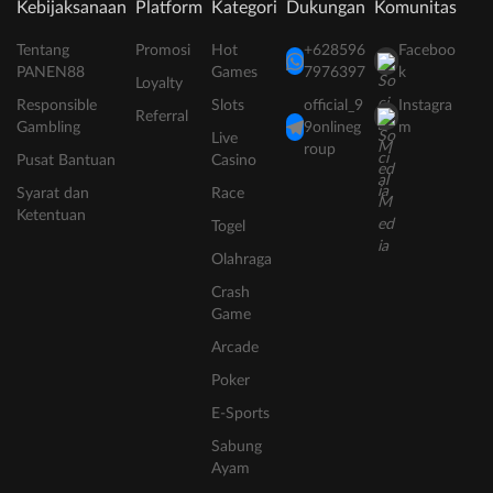
Kebijaksanaan
Platform
Kategori
Dukungan
Komunitas
Tentang
Promosi
Hot
+628596
Faceboo
PANEN88
Games
7976397
k
Loyalty
Responsible
Slots
official_9
Instagra
Referral
Gambling
9onlineg
m
Live
roup
Pusat Bantuan
Casino
Syarat dan
Race
Ketentuan
Togel
Olahraga
Crash
Game
Arcade
Poker
E-Sports
Sabung
Ayam