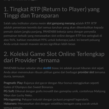
1. Tingkat RTP (Return to Player) yang
Tinggi dan Transparan
Salah satu indikator utama mesin
slot gampang menang
adalah RTP. RTP
adalah persentase teoretis dari semua taruhan yang akan dikembalikan kepada
pemain dalam jangka panjang. PANEN88 bekerja sama dengan penyedia
permainan terbaik yang menawarkan slot online dengan RTP live seringkali di
atas 96%, bahkan mendekati 99% untuk beberapa judul. Ini berarti peluang
Anda untuk meraih maxwin secara signifikan lebih besar.
2. Koleksi Game Slot Online Terlengkap
dari Provider Ternama
PANEN88 bukan sekadar situs
slot88
biasa; ini adalah pusat hiburan slot sejati.
Anda akan menemukan ribuan pilihan game dari berbagai
provider slot
ternama
dunia, termasuk:
Pragmatic Play:
Rajanya slot gacor dengan fitur bonus menggiurkan seperti
Gates of Olympus dan Sweet Bonanza.
PG Soft:
Dikenal dengan grafis inovatif dan gameplay unik, contohnya Mahjong
Ways dan Lucky Neko.
Microgaming:
Pelopor industri dengan jackpot progresif legendaris.
Habanero:
Menawarkan slot dengan volatilitas beragam yang cocok untuk
semua pemain.