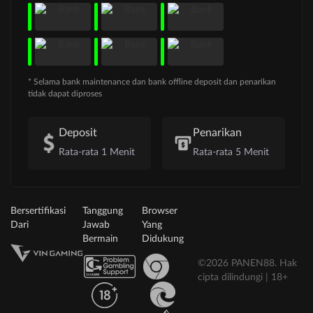
* Selama bank maintenance dan bank offline deposit dan penarikan
tidak dapat diproses
Deposit
Penarikan
Rata-rata 1 Menit
Rata-rata 5 Menit
Bersertifikasi
Tanggung
Browser
Dari
Jawab
Yang
Bermain
Didukung
©2026 PANEN88. Hak
cipta dilindungi | 18+