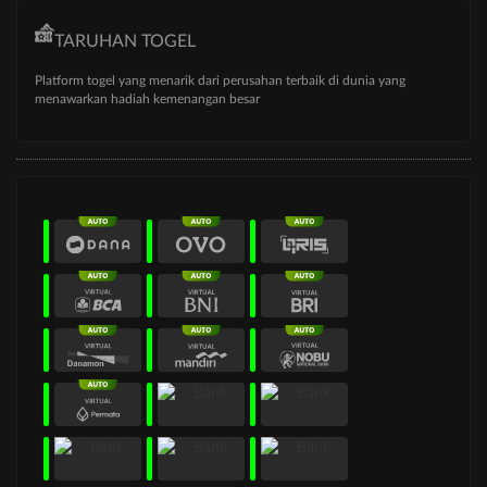
TARUHAN TOGEL
Platform togel yang menarik dari perusahan terbaik di dunia yang
menawarkan hadiah kemenangan besar