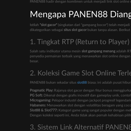
PANEN88 hadir dengan komitmen untuk menjadi link slot online
Mengapa PANEN88 Dianggap
Istilah
"slot gacor"
(singkatan dari "gampang bocor") telah menjadi
dikategorikan sebagai
situs slot gacor
bukan tanpa alasan. Berikut
1. Tingkat RTP (Return to Player)
Salah satu indikator utama mesin
slot gampang menang
adalah RT
penyedia permainan terbaik yang menawarkan slot online dengan R
besar.
2. Koleksi Game Slot Online Ter
PANEN88 bukan sekadar situs
slot88
biasa; ini adalah pusat hibu
Pragmatic Play:
Rajanya slot gacor dengan fitur bonus menggiurk
PG Soft:
Dikenal dengan grafis inovatif dan gameplay unik, con
Microgaming:
Pelopor industri dengan jackpot progresif legendaris
Habanero:
Menawarkan slot dengan volatilitas beragam yang coc
Slot88 & Slot777:
Kategori game yang sangat populer dengan me
Dengan koleksi seperti ini, Anda tidak akan pernah kehabisan pili
3. Sistem Link Alternatif PANEN8