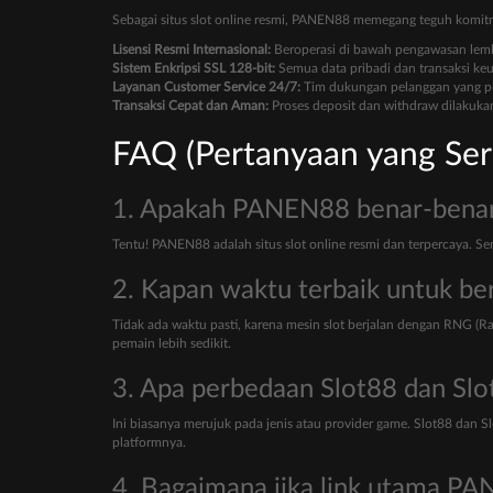
Sebagai situs slot online resmi, PANEN88 memegang teguh komit
Lisensi Resmi Internasional:
Beroperasi di bawah pengawasan lembag
Sistem Enkripsi SSL 128-bit:
Semua data pribadi dan transaksi keua
Layanan Customer Service 24/7:
Tim dukungan pelanggan yang pr
Transaksi Cepat dan Aman:
Proses deposit dan withdraw dilakukan
FAQ (Pertanyaan yang Ser
1. Apakah PANEN88 benar-ben
Tentu! PANEN88 adalah situs slot online resmi dan terpercaya. 
2. Kapan waktu terbaik untuk be
Tidak ada waktu pasti, karena mesin slot berjalan dengan RNG 
pemain lebih sedikit.
3. Apa perbedaan Slot88 dan Sl
Ini biasanya merujuk pada jenis atau provider game. Slot88 dan
platformnya.
4. Bagaimana jika link utama PA