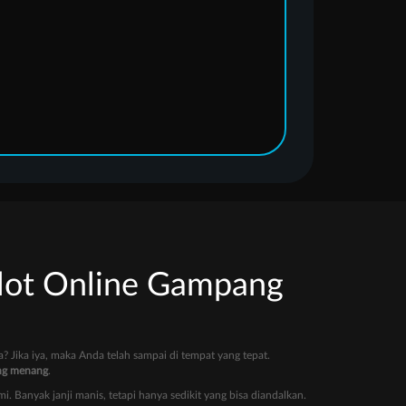
Slot Online Gampang
? Jika iya, maka Anda telah sampai di tempat yang tepat.
g menang
.
. Banyak janji manis, tetapi hanya sedikit yang bisa diandalkan.