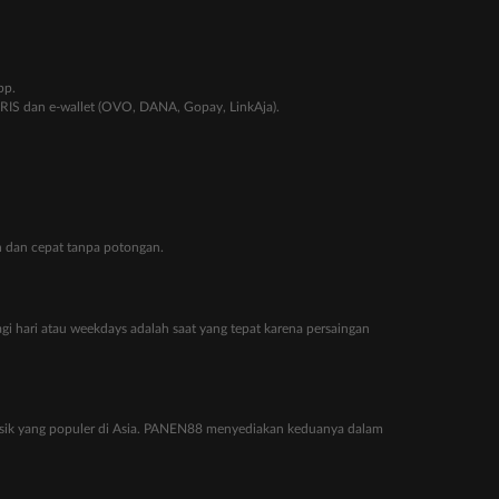
pp.
QRIS dan e-wallet (OVO, DANA, Gopay, LinkAja).
h dan cepat tanpa potongan.
 hari atau weekdays adalah saat yang tepat karena persaingan
lasik yang populer di Asia. PANEN88 menyediakan keduanya dalam