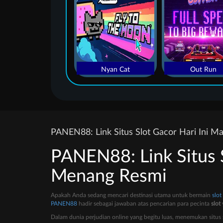
Nyan Cat
Out Run
PANEN88: Link Situs Slot Gacor Hari Ini 
PANEN88: Link Situs 
Menang Resmi
Apakah Anda sedang mencari destinasi utama untuk bermain
slot
PANEN88
hadir sebagai jawaban atas pencarian para pecinta
slot
Dalam dunia perjudian online yang begitu luas, menemukan situs