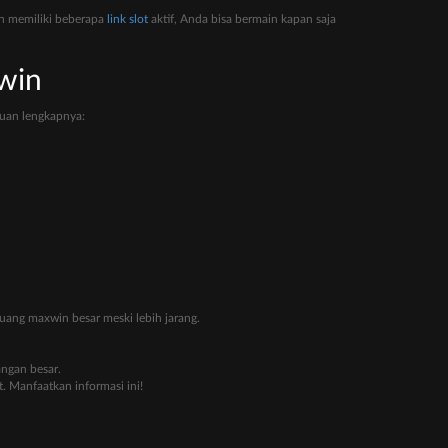
an memiliki beberapa
link slot
aktif, Anda bisa bermain kapan saja
win
uan lengkapnya:
luang maxwin besar meski lebih jarang.
angan besar.
. Manfaatkan informasi ini!