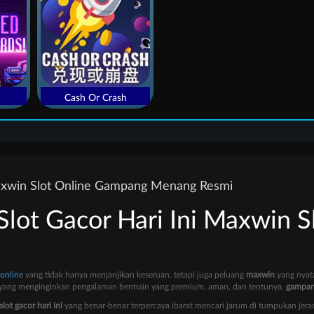
Cash Or Crash
Maxwin Slot Online Gampang Menang Resmi
Slot Gacor Hari Ini Maxwin 
 online
yang tidak hanya menjanjikan keseruan, tetapi juga peluang
maxwin
yang nyata
yang menginginkan pengalaman bermain yang premium, aman, dan tentunya,
gampan
slot gacor hari ini
yang benar-benar terpercaya ibarat mencari jarum di tumpukan jerami