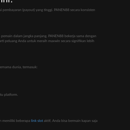
i pembayaran (payout) yang tinggi. PANEN88 secara konsisten
da pemain dalam jangka panjang. PANEN88 bekerja sama dengan
rti peluang Anda untuk meraih maxwin secara signifikan lebih
ernama dunia, termasuk:
u platform.
an memiliki beberapa
link slot
aktif, Anda bisa bermain kapan saja