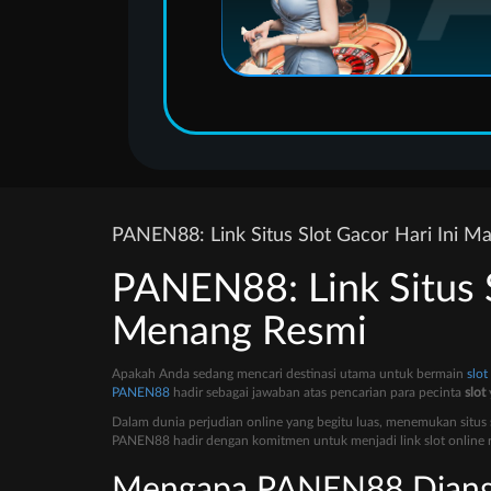
PANEN88: Link Situs Slot Gacor Hari Ini 
PANEN88: Link Situs 
Menang Resmi
Apakah Anda sedang mencari destinasi utama untuk bermain
slot
PANEN88
hadir sebagai jawaban atas pencarian para pecinta
slot
Dalam dunia perjudian online yang begitu luas, menemukan situs
PANEN88 hadir dengan komitmen untuk menjadi link slot online
Mengapa PANEN88 Dianggap