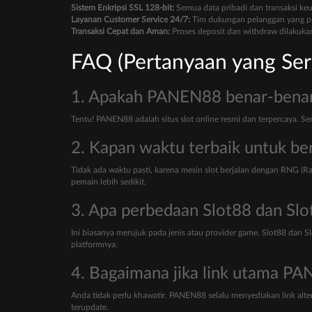
Sistem Enkripsi SSL 128-bit:
Semua data pribadi dan transaksi keua
Layanan Customer Service 24/7:
Tim dukungan pelanggan yang pr
Transaksi Cepat dan Aman:
Proses deposit dan withdraw dilakukan
FAQ (Pertanyaan yang Ser
1. Apakah PANEN88 benar-ben
Tentu! PANEN88 adalah situs slot online resmi dan terpercaya. 
2. Kapan waktu terbaik untuk be
Tidak ada waktu pasti, karena mesin slot berjalan dengan RNG 
pemain lebih sedikit.
3. Apa perbedaan Slot88 dan Sl
Ini biasanya merujuk pada jenis atau provider game. Slot88 dan
platformnya.
4. Bagaimana jika link utama PA
Anda tidak perlu khawatir. PANEN88 selalu menyediakan link alter
terupdate.