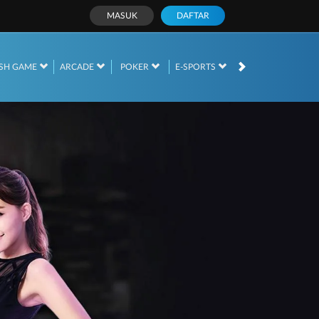
MASUK
DAFTAR
SH GAME
ARCADE
POKER
E-SPORTS
SABUNG AYAM