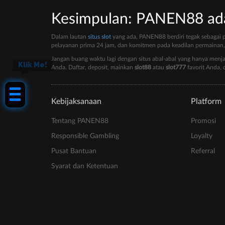
Kesimpulan: PANEN88 ada
Dalam lautan
situs slot
yang ada, PANEN88 berdiri tegak sebagai pi
pelayanan prima 24 jam, dan komitmen pada keadilan permainan, t
Jangan buang waktu lagi dengan situs abal-abal yang hanya menj
Klik Me!
Anda. Daftar, deposit, mainkan
slot88
atau
slot777
favorit Anda, 
Kebijaksanaan
Platform
Tentang PANEN88
Promosi
Responsible Gambling
Loyalty
Pusat Bantuan
Referral
Syarat dan Ketentuan