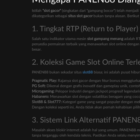
Istilah
"slot gacor"
(singkatan dari "gampang bocor") telah menjadi
dikategorikan sebagai
situs slot gacor
bukan tanpa alasan. Berikut
1. Tingkat RTP (Return to Player)
Salah satu indikator utama mesin
slot gampang menang
adalah RT
penyedia permainan terbaik yang menawarkan slot online dengan R
besar.
2. Koleksi Game Slot Online Ter
PANEN88 bukan sekadar situs
slot88
biasa; ini adalah pusat hibu
Pragmatic Play:
Rajanya slot gacor dengan fitur bonus menggiurk
PG Soft:
Dikenal dengan grafis inovatif dan gameplay unik, con
Microgaming:
Pelopor industri dengan jackpot progresif legendaris
Habanero:
Menawarkan slot dengan volatilitas beragam yang coc
Slot88 & Slot777:
Kategori game yang sangat populer dengan me
Dengan koleksi seperti ini, Anda tidak akan pernah kehabisan pili
3. Sistem Link Alternatif PANEN8
Masalah akses blokir internet adalah hal yang umum. PANEN88 m
tanpa terganggu oleh kendala teknis. Pastikan Anda selalu menyim