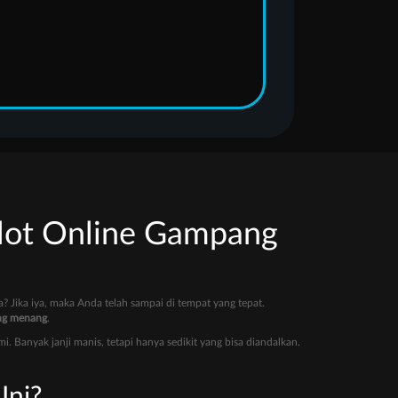
Slot Online Gampang
? Jika iya, maka Anda telah sampai di tempat yang tepat.
g menang
.
. Banyak janji manis, tetapi hanya sedikit yang bisa diandalkan.
Ini?