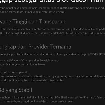
 fenomenal di kalangan pemain. Ini merujuk pada
mesin slot
yang sedang dalam kondis
 adalah faktor-faktor kunci yang membuatnya unggul:
 yang Tinggi dan Transparan
P. RTP adalah persentase teoretis dari semua taruhan yang akan dikembalikan kepa
TP live seringkali di atas 96%, bahkan mendekati 99% untuk beberapa judul. Ini bera
lengkap dari Provider Ternama
ran slot sejati. Anda akan menemukan ribuan pilihan game dari berbagai
provider slot
t
an seperti Gates of Olympus dan Sweet Bonanza.
tohnya Mahjong Ways dan Lucky Neko.
.
ok untuk semua pemain.
kanisme sederhana namun potensi maxwin yang besar, semuanya terhimpun dalam sat
han slot online yang fresh dan menarik untuk dicoba.
8 yang Stabil
emahami ini dan menyediakan link alternatif PANEN88 yang selalu diperbarui. Deng
pan link terbaru yang diberikan oleh customer service resmi.