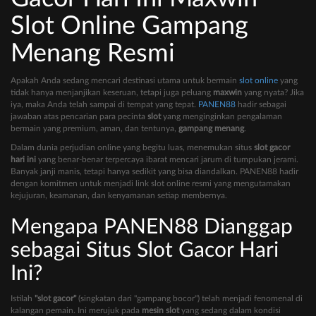
Slot Online Gampang
Menang Resmi
Apakah Anda sedang mencari destinasi utama untuk bermain
slot online
yang
tidak hanya menjanjikan keseruan, tetapi juga peluang
maxwin
yang nyata? Jika
iya, maka Anda telah sampai di tempat yang tepat.
PANEN88
hadir sebagai
jawaban atas pencarian para pecinta
slot
yang menginginkan pengalaman
bermain yang premium, aman, dan tentunya,
gampang menang
.
Dalam dunia perjudian online yang begitu luas, menemukan situs
slot gacor
hari ini
yang benar-benar terpercaya ibarat mencari jarum di tumpukan jerami.
Banyak janji manis, tetapi hanya sedikit yang bisa diandalkan. PANEN88 hadir
dengan komitmen untuk menjadi link slot online resmi yang mengutamakan
kejujuran, keamanan, dan kenyamanan setiap membernya.
Mengapa PANEN88 Dianggap
sebagai Situs Slot Gacor Hari
Ini?
Istilah
"slot gacor"
(singkatan dari "gampang bocor") telah menjadi fenomenal di
kalangan pemain. Ini merujuk pada
mesin slot
yang sedang dalam kondisi