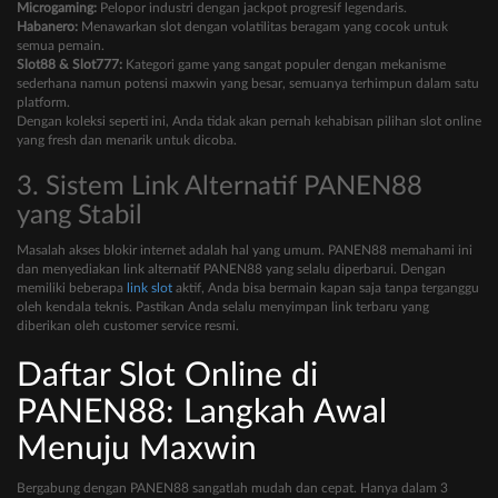
Microgaming:
Pelopor industri dengan jackpot progresif legendaris.
Habanero:
Menawarkan slot dengan volatilitas beragam yang cocok untuk
semua pemain.
Slot88 & Slot777:
Kategori game yang sangat populer dengan mekanisme
sederhana namun potensi maxwin yang besar, semuanya terhimpun dalam satu
platform.
Dengan koleksi seperti ini, Anda tidak akan pernah kehabisan pilihan slot online
yang fresh dan menarik untuk dicoba.
3. Sistem Link Alternatif PANEN88
yang Stabil
Masalah akses blokir internet adalah hal yang umum. PANEN88 memahami ini
dan menyediakan link alternatif PANEN88 yang selalu diperbarui. Dengan
memiliki beberapa
link slot
aktif, Anda bisa bermain kapan saja tanpa terganggu
oleh kendala teknis. Pastikan Anda selalu menyimpan link terbaru yang
diberikan oleh customer service resmi.
Daftar Slot Online di
PANEN88: Langkah Awal
Menuju Maxwin
Bergabung dengan PANEN88 sangatlah mudah dan cepat. Hanya dalam 3