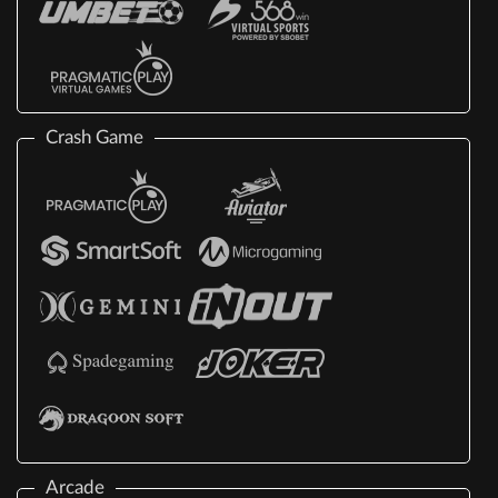
Crash Game
Arcade