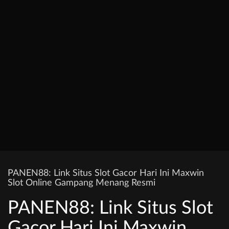
PANEN88: Link Situs Slot Gacor Hari Ini Maxwin
Slot Online Gampang Menang Resmi
PANEN88: Link Situs Slot
Gacor Hari Ini Maxwin