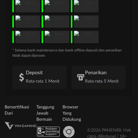
* Selama bank maintenance dan bank offline deposit dan penarikan
tidak dapat diproses
Deposit
Penarikan
Rata-rata 1 Menit
Rata-rata 5 Menit
Bersertifikasi
Tanggung
Browser
Dari
Jawab
Yang
Bermain
Didukung
©2026 PANEN88. Hak
cipta dilindungi | 18+