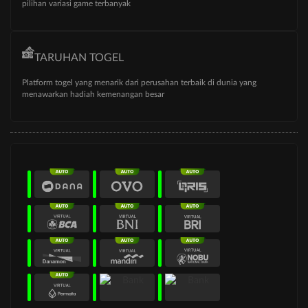
pilihan variasi game terbanyak
TARUHAN TOGEL
Platform togel yang menarik dari perusahan terbaik di dunia yang
menawarkan hadiah kemenangan besar