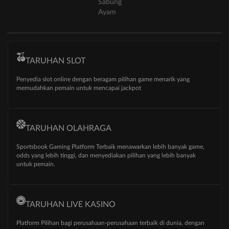
Sabung
Ayam
TARUHAN SLOT
Penyedia slot online dengan beragam pilihan game menarik yang
memudahkan pemain untuk mencapai jackpot
TARUHAN OLAHRAGA
Sportsbook Gaming Platform Terbaik menawarkan lebih banyak game,
odds yang lebih tinggi, dan menyediakan pilihan yang lebih banyak
untuk pemain.
TARUHAN LIVE KASINO
Platform Pilihan bagi perusahaan-perusahaan terbaik di dunia, dengan