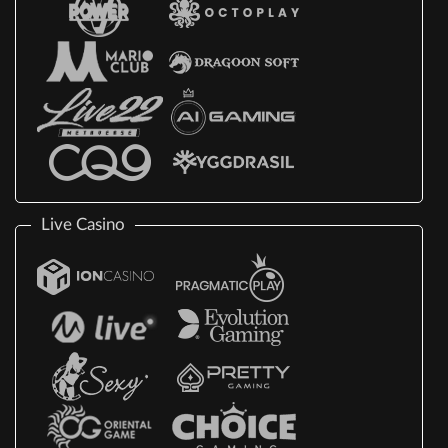
Live Casino