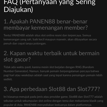
FAQ (Pertanyaan yang Sering
Diajukan)
1. Apakah PANEN88 benar-benar
membayar kemenangan member?
Tentu! PANEN88 adalah situs slot online resmi dan terpercaya. Semua
kemenangan yang sah, baik kecil maupun maxwin, akan dibayarkan secara
penuh dan cepat tanpa potongan.
2. Kapan waktu terbaik untuk bermain
slot gacor?
Tidak ada waktu pasti, karena mesin slot berjalan dengan RNG (Random
Number Generator). Namun, banyak pemain berpengalaman percaya bahwa
pagi hari atau weekdays adalah saat yang tepat karena persaingan pemain lebih
sedikit.
3. Apa perbedaan Slot88 dan Slot777?
Ini biasanya merujuk pada jenis atau provider game. Slot88 dan Slot777 adalah
sebutan untuk sekumpulan slot online dengan tema dan mekanisme klasik yang
populer di Asia. PANEN88 menyediakan keduanya dalam platformnya.