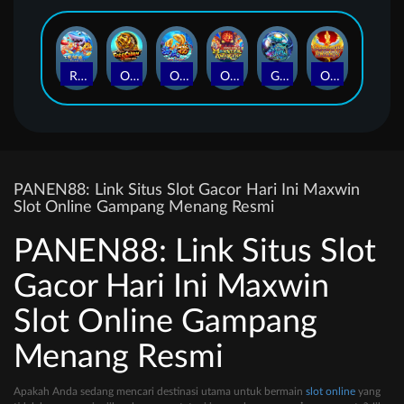
RED PACKET FISHING
OCEAN KING 2
OCEAN PROJECT
OCEAN KING 3
GALAXY WAR
OCEAN KING 4
PANEN88: Link Situs Slot Gacor Hari Ini Maxwin
Slot Online Gampang Menang Resmi
PANEN88: Link Situs Slot
Gacor Hari Ini Maxwin
Slot Online Gampang
Menang Resmi
Apakah Anda sedang mencari destinasi utama untuk bermain
slot online
yang