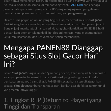
tidak hanya menjanjikan keseruan, tetapi juga peluang
maxwin
yang nyata? Jika
iya, maka Anda telah sampai di tempat yang tepat.
PANEN88
hadir sebagai
jawaban atas pencarian para pecinta
slot
yang menginginkan pengalaman
bermain yang premium, aman, dan tentunya,
gampang menang
.
Dalam dunia perjudian online yang begitu luas, menemukan situs
slot gacor
hari ini
yang benar-benar terpercaya ibarat mencari jarum di tumpukan jerami.
Banyak janji manis, tetapi hanya sedikit yang bisa diandalkan. PANEN88 hadir
dengan komitmen untuk menjadi link slot online resmi yang mengutamakan
kejujuran, keamanan, dan kenyamanan setiap membernya.
Mengapa PANEN88 Dianggap
sebagai Situs Slot Gacor Hari
Ini?
Istilah
"slot gacor"
(singkatan dari "gampang bocor") telah menjadi fenomenal di
kalangan pemain. Ini merujuk pada
mesin slot
yang sedang dalam kondisi
pembayaran (payout) yang tinggi. PANEN88 secara konsisten dikategorikan
sebagai
situs slot gacor
bukan tanpa alasan. Berikut adalah faktor-faktor kunci
yang membuatnya unggul:
1. Tingkat RTP (Return to Player) yang
Tinggi dan Transparan