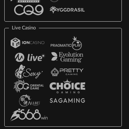
Live Casino