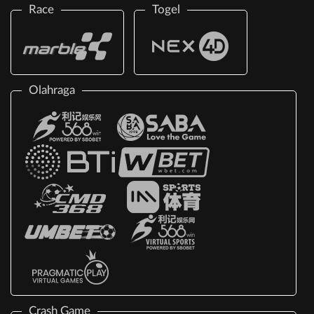
Race
Togel
Olahraga
Crash Game