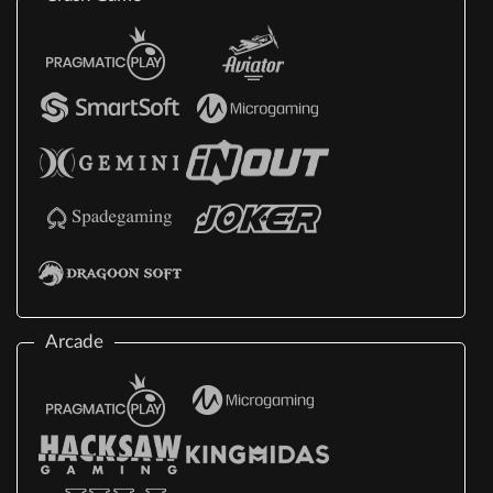
Arcade