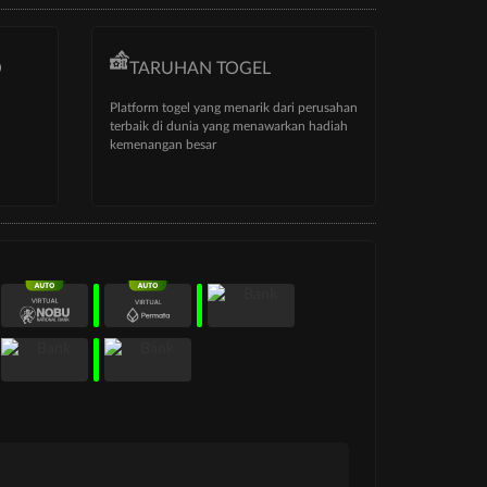
O
TARUHAN TOGEL
Platform togel yang menarik dari perusahan
terbaik di dunia yang menawarkan hadiah
kemenangan besar