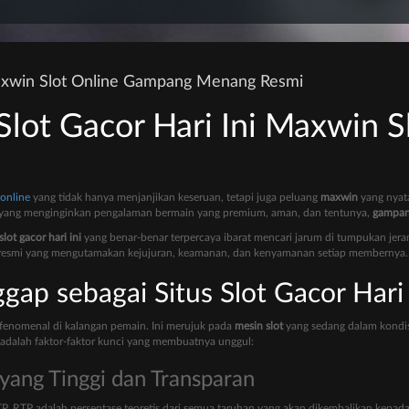
Maxwin Slot Online Gampang Menang Resmi
Slot Gacor Hari Ini Maxwin 
 online
yang tidak hanya menjanjikan keseruan, tetapi juga peluang
maxwin
yang nyata
yang menginginkan pengalaman bermain yang premium, aman, dan tentunya,
gampan
slot gacor hari ini
yang benar-benar terpercaya ibarat mencari jarum di tumpukan jerami
 resmi yang mengutamakan kejujuran, keamanan, dan kenyamanan setiap membernya.
 sebagai Situs Slot Gacor Hari 
 fenomenal di kalangan pemain. Ini merujuk pada
mesin slot
yang sedang dalam kondis
 adalah faktor-faktor kunci yang membuatnya unggul:
 yang Tinggi dan Transparan
P. RTP adalah persentase teoretis dari semua taruhan yang akan dikembalikan kepa