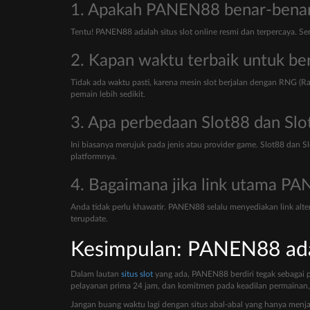
1. Apakah PANEN88 benar-ben
Tentu! PANEN88 adalah situs slot online resmi dan terpercaya. 
2. Kapan waktu terbaik untuk be
Tidak ada waktu pasti, karena mesin slot berjalan dengan RNG 
pemain lebih sedikit.
3. Apa perbedaan Slot88 dan Sl
Ini biasanya merujuk pada jenis atau provider game. Slot88 dan
platformnya.
4. Bagaimana jika link utama PA
Anda tidak perlu khawatir. PANEN88 selalu menyediakan link alter
terupdate.
Kesimpulan: PANEN88 ada
Dalam lautan
situs slot
yang ada, PANEN88 berdiri tegak sebagai pi
pelayanan prima 24 jam, dan komitmen pada keadilan permainan, t
Jangan buang waktu lagi dengan situs abal-abal yang hanya menj