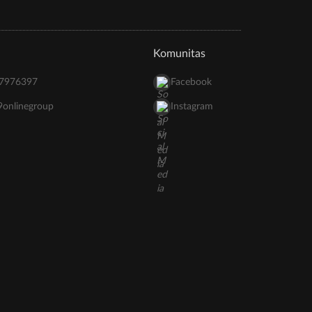
Komunitas
7976397
Facebook
99onlinegroup
Instagram