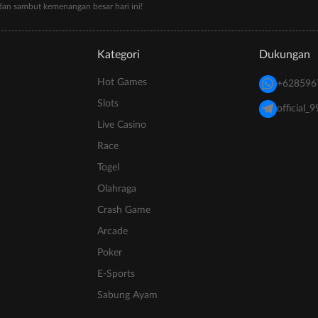
dan sambut kemenangan besar hari ini!
Kategori
Dukungan
Hot Games
+628596
Slots
official_
Live Casino
Race
Togel
Olahraga
Crash Game
Arcade
Poker
E-Sports
Sabung Ayam