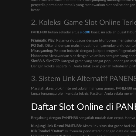
penyedia permainan terbaik yang menawarkan slot online dengan R
besar.
2. Koleksi Game Slot Online Ter
PANEN88 bukan sekadar situs
slot88
biasa; ini adalah pusat hibu
Pragmatic Play:
Rajanya slot gacor dengan fitur bonus menggiurk
PG Soft:
Dikenal dengan grafis inovatif dan gameplay unik, con
Microgaming:
Pelopor industri dengan jackpot progresif legendaris
Habanero:
Menawarkan slot dengan volatilitas beragam yang coc
Slot88 & Slot777:
Kategori game yang sangat populer dengan me
Dengan koleksi seperti ini, Anda tidak akan pernah kehabisan pili
3. Sistem Link Alternatif PANEN8
Masalah akses blokir internet adalah hal yang umum. PANEN88 m
tanpa terganggu oleh kendala teknis. Pastikan Anda selalu menyim
Daftar Slot Online di P
Bergabung dengan PANEN88 sangatlah mudah dan cepat. Hanya da
Kunjungi Link Resmi PANEN88:
Akses link situs slot gacor hari ini
Klik Tombol "Daftar":
Isi formulir pendaftaran dengan data diri yan