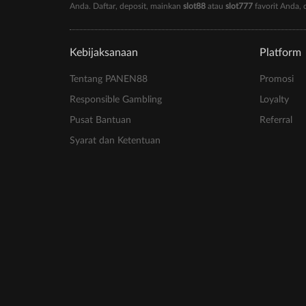
Anda. Daftar, deposit, mainkan
slot88
atau
slot777
favorit Anda, 
Kebijaksanaan
Platform
Tentang PANEN88
Promosi
Responsible Gambling
Loyalty
Pusat Bantuan
Referral
Syarat dan Ketentuan