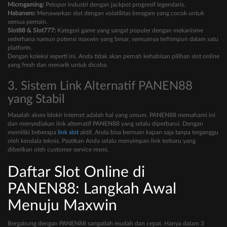
Microgaming:
Pelopor industri dengan jackpot progresif legendaris.
Habanero:
Menawarkan slot dengan volatilitas beragam yang cocok untuk
semua pemain.
Slot88 & Slot777:
Kategori game yang sangat populer dengan mekanisme
sederhana namun potensi maxwin yang besar, semuanya terhimpun dalam satu
platform.
Dengan koleksi seperti ini, Anda tidak akan pernah kehabisan pilihan slot online
yang fresh dan menarik untuk dicoba.
3. Sistem Link Alternatif PANEN88
yang Stabil
Masalah akses blokir internet adalah hal yang umum. PANEN88 memahami ini
dan menyediakan link alternatif PANEN88 yang selalu diperbarui. Dengan
memiliki beberapa
link slot
aktif, Anda bisa bermain kapan saja tanpa terganggu
oleh kendala teknis. Pastikan Anda selalu menyimpan link terbaru yang
diberikan oleh customer service resmi.
Daftar Slot Online di
PANEN88: Langkah Awal
Menuju Maxwin
Bergabung dengan PANEN88 sangatlah mudah dan cepat. Hanya dalam 3