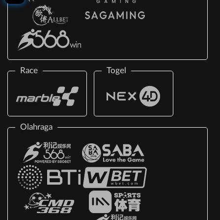
Race
Togel
Olahraga