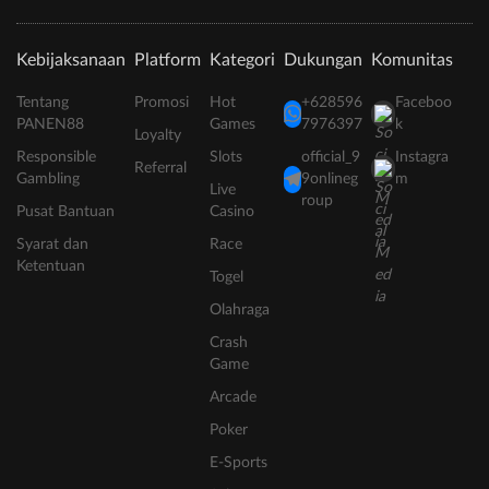
Kebijaksanaan
Platform
Kategori
Dukungan
Komunitas
Tentang
Promosi
Hot
+628596
Faceboo
PANEN88
Games
7976397
k
Loyalty
Responsible
Slots
official_9
Instagra
Referral
Gambling
9onlineg
m
Live
roup
Pusat Bantuan
Casino
Syarat dan
Race
Ketentuan
Togel
Olahraga
Crash
Game
Arcade
Poker
E-Sports