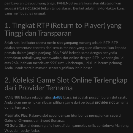
pembayaran (payout) yang tinggi. PANEN88 secara konsisten dikategorikan
sebagai
situs slot gacor
bukan tanpa alasan. Berikut adalah faktor-faktor kunci
yang membuatnya unggul:
1. Tingkat RTP (Return to Player) yang
Tinggi dan Transparan
Salah satu indikator utama mesin
slot gampang menang
adalah RTP. RTP
adalah persentase teoretis dari semua taruhan yang akan dikembalikan kepada
pemain dalam jangka panjang. PANEN88 bekerja sama dengan penyedia
permainan terbaik yang menawarkan slot online dengan RTP live seringkali di
atas 96%, bahkan mendekati 99% untuk beberapa judul. Ini berarti peluang
Anda untuk meraih maxwin secara signifikan lebih besar.
2. Koleksi Game Slot Online Terlengkap
dari Provider Ternama
PANEN88 bukan sekadar situs
slot88
biasa; ini adalah pusat hiburan slot sejati.
Anda akan menemukan ribuan pilihan game dari berbagai
provider slot
ternama
dunia, termasuk:
Pragmatic Play:
Rajanya slot gacor dengan fitur bonus menggiurkan seperti
Gates of Olympus dan Sweet Bonanza.
PG Soft:
Dikenal dengan grafis inovatif dan gameplay unik, contohnya Mahjong
Ways dan Lucky Neko.