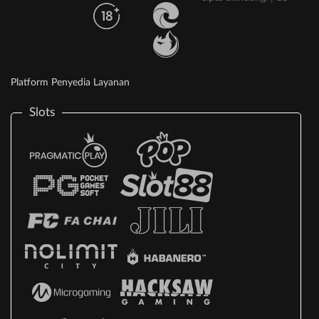
Platform Penyedia Layanan
Slots