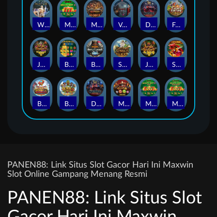
Wild & Gods
MultiHot5
Mad Slot
Vampires
Dracula's Fortune
Farm's Fortune
Jungle Sisters Deluxe
Burning Ice
Book of Futuria
Safari Simba
Jungle Sisters
Samurai
Book Of Bonanza
Boka Jamba 10
Dracula's Fortune Halloween Edition
Mariachi Coins
Multi Hot 5 Wild
Multi Hot Wild Ways
PANEN88: Link Situs Slot Gacor Hari Ini Maxwin
Slot Online Gampang Menang Resmi
PANEN88: Link Situs Slot