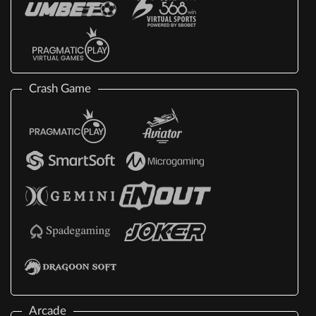
Crash Game
Arcade