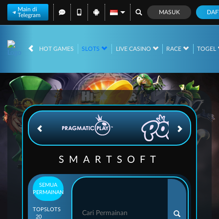
Main di
MASUK
DAF
Telegram
IDR
12,739,148,
HOT GAMES
SLOTS
LIVE CASINO
RACE
TOGEL
SMARTSOFT
SEMUA
PERMAINAN
TOP
SLOTS
20