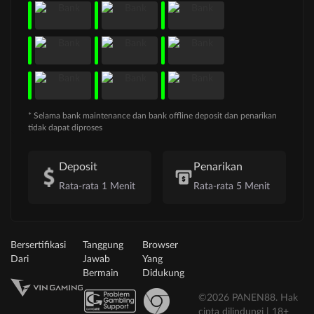
* Selama bank maintenance dan bank offline deposit dan penarikan
tidak dapat diproses
Deposit
Penarikan
Rata-rata 1 Menit
Rata-rata 5 Menit
Bersertifikasi
Tanggung
Browser
Dari
Jawab
Yang
Bermain
Didukung
©2026 PANEN88. Hak
cipta dilindungi | 18+