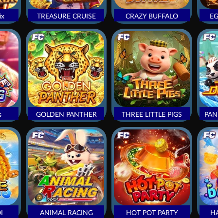
ix
TREASURE CRUISE
CRAZY BUFFALO
E
s
GOLDEN PANTHER
THREE LITTLE PIGS
I
ANIMAL RACING
HOT POT PARTY
H