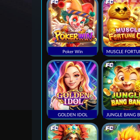
Poker Win
GOLDEN IDOL