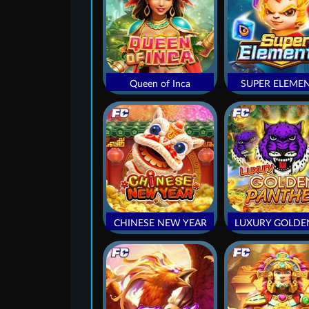
Queen of Inca
SUPER ELEME
CHINESE NEW YEAR