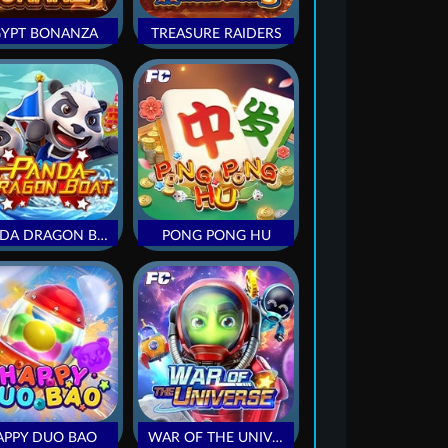
GYPT BONANZA
TREASURE RAIDERS
PANDA DRAGON BOAT
PONG PONG HU
APPY DUO BAO
WAR OF THE UNIVERSE