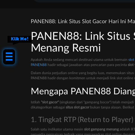
PANEN88: Link Situs Slot Gacor Hari Ini 
PANEN88: Link Situs 
Klik Me!
Menang Resmi
Apakah Anda sedang mencari destinasi utama untuk bermain
slot
PANEN88
hadir sebagai jawaban atas pencarian para pecinta
slot
Dalam dunia perjudian online yang begitu luas, menemukan situs
PANEN88 hadir dengan komitmen untuk menjadi link slot online
Mengapa PANEN88 Dianggap
Istilah
"slot gacor"
(singkatan dari "gampang bocor") telah menjadi
dikategorikan sebagai
situs slot gacor
bukan tanpa alasan. Berikut
1. Tingkat RTP (Return to Player)
Salah satu indikator utama mesin
slot gampang menang
adalah RT
penyedia permainan terbaik yang menawarkan slot online dengan R