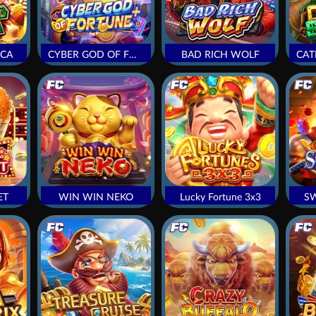
NCA
CYBER GOD OF FORTUNE⁺
BAD RICH WOLF
ET
WIN WIN NEKO
Lucky Fortune 3x3
S