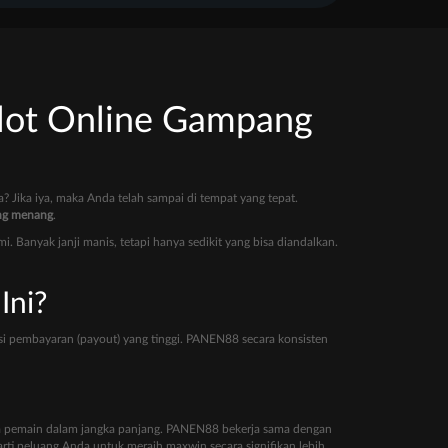
Slot Online Gampang
? Jika iya, maka Anda telah sampai di tempat yang tepat.
g menang
.
. Banyak janji manis, tetapi hanya sedikit yang bisa diandalkan.
Ini?
i pembayaran (payout) yang tinggi. PANEN88 secara konsisten
da pemain dalam jangka panjang. PANEN88 bekerja sama dengan
rti peluang Anda untuk meraih maxwin secara signifikan lebih