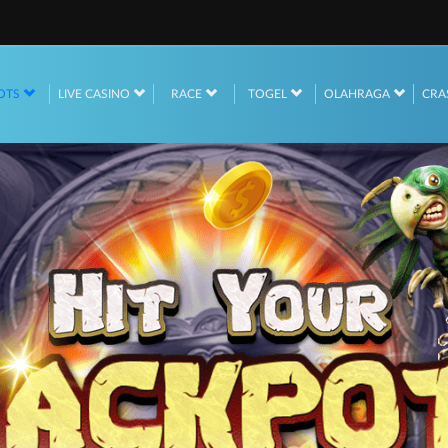
OTS
LIVE CASINO
RACE
TOGEL
OLAHRAGA
CRA