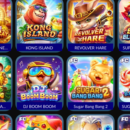
MUSCLE FORTUNE CAT
KONG ISLAND
REVOLVER HARE
SUP
JUNGLE BANG BANG
DJ BOOM BOOM
Sugar Bang Bang 2