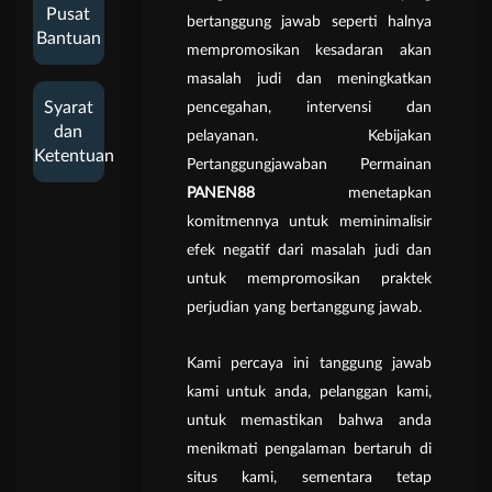
Pusat
bertanggung jawab seperti halnya
Bantuan
mempromosikan kesadaran akan
masalah judi dan meningkatkan
Syarat
pencegahan, intervensi dan
dan
pelayanan. Kebijakan
Ketentuan
Pertanggungjawaban Permainan
PANEN88
menetapkan
komitmennya untuk meminimalisir
efek negatif dari masalah judi dan
untuk mempromosikan praktek
perjudian yang bertanggung jawab.
Kami percaya ini tanggung jawab
kami untuk anda, pelanggan kami,
untuk memastikan bahwa anda
menikmati pengalaman bertaruh di
situs kami, sementara tetap