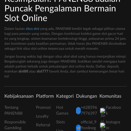
Puncak Pengalaman Bermain
Slot Online
Dalam lautan
situs slot
yang ada, PANEN88 berdiri tegak sebagai pilihan utama
bagi para pemain yang cerdas. Dengan kombinasi koleksi game slot gacor hari
ini yang lengkap, sistem keamanan berteknologi tinggi, pelayanan prima 24 jam,
dan komitmen pada keadilan permainan, tidak heran jika PANEN88 dinobatkan
sebagai link situs slot online terpercaya untuk meraih maxwin.
Jangan buang waktu lagi dengan situs abal-abal yang hanya menjanjikan mimpi.
Bergabunglah sekarang juga dengan PANEN88, buktikan sendiri mengapa kami
adalah partner terbaik untuk petualangan slot online Anda. Daftar, deposit,
mainkan
slot88
atau
slot777
favorit Anda, dan sambut kemenangan besar hari
ini!
Kebijaksanaan
Platform
Kategori
Dukungan
Komunitas
Tentang
Promosi
Hot
+628596
Faceboo
PANEN88
Games
7976397
k
Loyalty
Responsible
Slots
official_9
Instagra
Referral
Gambling
9onlineg
m