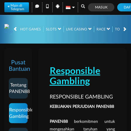
Main di
MASUK
DAF
Telegram
HOT GAMES
SLOTS
LIVE CASINO
RACE
TOGEL
Pusat
Responsible
Bantuan
Gambling
Tentang
PANEN88
RESPONSIBLE GAMBLING
KEBIJAKAN PERJUDIAN PANEN88
Responsible
Gambling
PANEN88
berkomitmen untuk
mengesahkan taruhan yang