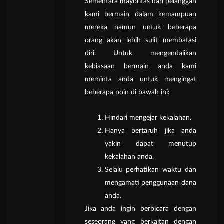
Sementara mayoritas dari pelanggan
kami bermain dalam kemampuan
mereka namun untuk beberapa
orang akan lebih sulit membatasi
diri. Untuk mengendalikan
kebiasaan bermain anda kami
meminta anda untuk mengingat
beberapa poin di bawah ini:
Hindari mengejar kekalahan.
Hanya bertaruh jika anda
yakin dapat menutup
kekalahan anda.
Selalu perhatikan waktu dan
mengamati penggunaan dana
anda.
Jika anda ingin berbicara dengan
seseorang yang berkaitan dengan