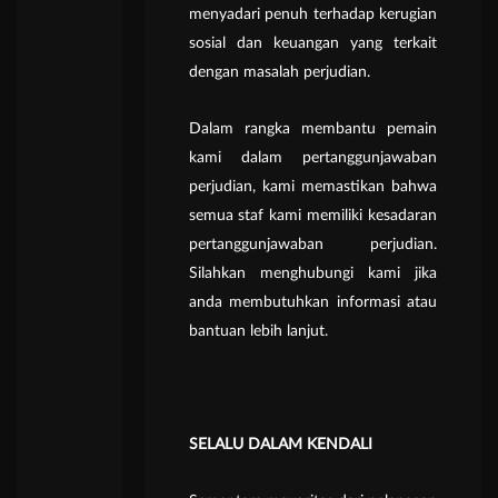
menyadari penuh terhadap kerugian
sosial dan keuangan yang terkait
dengan masalah perjudian.
Dalam rangka membantu pemain
kami dalam pertanggunjawaban
perjudian, kami memastikan bahwa
semua staf kami memiliki kesadaran
pertanggunjawaban perjudian.
Silahkan menghubungi kami jika
anda membutuhkan informasi atau
bantuan lebih lanjut.
SELALU DALAM KENDALI