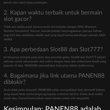
penuh dan cepat tanpa potongan.
2. Kapan waktu terbaik untuk bermain
slot gacor?
Tidak ada waktu pasti, karena mesin slot berjalan dengan RNG (Random
Number Generator). Namun, banyak pemain berpengalaman percaya bahwa
pagi hari atau weekdays adalah saat yang tepat karena persaingan pemain lebih
sedikit.
3. Apa perbedaan Slot88 dan Slot777?
Ini biasanya merujuk pada jenis atau provider game. Slot88 dan Slot777 adalah
sebutan untuk sekumpulan slot online dengan tema dan mekanisme klasik yang
populer di Asia. PANEN88 menyediakan keduanya dalam platformnya.
4. Bagaimana jika link utama PANEN88
diblokir?
Anda tidak perlu khawatir. PANEN88 selalu menyediakan link alternatif terbaru
yang dapat Anda minta langsung kepada customer service. Selalu ikuti media
sosial atau channel komunikasi resmi mereka untuk info terupdate.
Kesimpulan: PANEN88 adalah