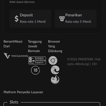
tidak dapat diproses
Deposit
Penarikan
Rata-rata 1 Menit
Rata-rata 5 Menit
Bersertifikasi
Tanggung
Browser
Dari
Jawab
Yang
Bermain
Didukung
©2026 PANEN88. Hak
cipta dilindungi | 18+
Platform Penyedia Layanan
Slots