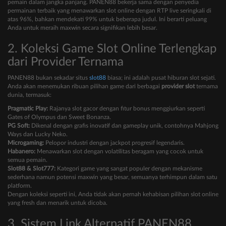
pemain dalam jangka panjang. PANEN88 bekerja sama dengan penyedia
permainan terbaik yang menawarkan slot online dengan RTP live seringkali di
atas 96%, bahkan mendekati 99% untuk beberapa judul. Ini berarti peluang
Anda untuk meraih maxwin secara signifikan lebih besar.
2. Koleksi Game Slot Online Terlengkap
dari Provider Ternama
PANEN88 bukan sekadar situs
slot88
biasa; ini adalah pusat hiburan slot sejati.
Anda akan menemukan ribuan pilihan game dari berbagai
provider slot
ternama
dunia, termasuk:
Pragmatic Play:
Rajanya slot gacor dengan fitur bonus menggiurkan seperti
Gates of Olympus dan Sweet Bonanza.
PG Soft:
Dikenal dengan grafis inovatif dan gameplay unik, contohnya Mahjong
Ways dan Lucky Neko.
Microgaming:
Pelopor industri dengan jackpot progresif legendaris.
Habanero:
Menawarkan slot dengan volatilitas beragam yang cocok untuk
semua pemain.
Slot88 & Slot777:
Kategori game yang sangat populer dengan mekanisme
sederhana namun potensi maxwin yang besar, semuanya terhimpun dalam satu
platform.
Dengan koleksi seperti ini, Anda tidak akan pernah kehabisan pilihan slot online
yang fresh dan menarik untuk dicoba.
3. Sistem Link Alternatif PANEN88