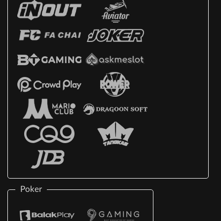
Poker