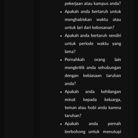
pekerjaan atau kampus anda?
Apakah anda bertaruh untuk
menghabiskan waktu atau
untuk lari dari kebosanan?
Apakah anda bertaruh sendiri
untuk periode waktu yang
lama?
Pernahkah orang lain
mengkritik anda sehubungan
dengan kebiasaan taruhan
anda?
Apakah anda kehilangan
minat kepada keluarga,
teman atau hobi anda karena
taruhan?
Apakah anda pernah
berbohong untuk menutupi