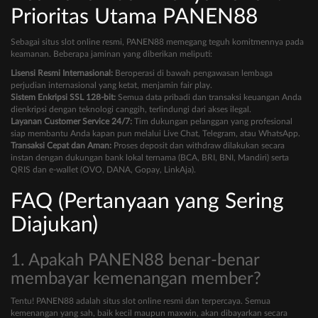
Prioritas Utama PANEN88
Sebagai situs slot online resmi, PANEN88 memegang teguh komitmennya pada
keamanan. Beberapa jaminan yang diberikan meliputi:
Lisensi Resmi Internasional:
Beroperasi di bawah pengawasan lembaga
perjudian internasional yang ketat, menjamin fair play.
Sistem Enkripsi SSL 128-bit:
Semua data pribadi dan transaksi keuangan Anda
dienkripsi dengan teknologi canggih, terlindungi dari akses ilegal.
Layanan Customer Service 24/7:
Tim dukungan pelanggan yang profesional
siap membantu Anda kapan pun melalui Live Chat, Telegram, atau WhatsApp.
Transaksi Cepat dan Aman:
Proses deposit dan withdraw dilakukan secara
instan dengan dukungan bank lokal ternama (BCA, BRI, BNI, Mandiri) serta
QRIS dan e-wallet (OVO, DANA, Gopay, LinkAja).
FAQ (Pertanyaan yang Sering
Diajukan)
1. Apakah PANEN88 benar-benar
membayar kemenangan member?
Tentu! PANEN88 adalah situs slot online resmi dan terpercaya. Semua
kemenangan yang sah, baik kecil maupun maxwin, akan dibayarkan secara