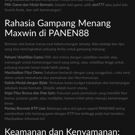
Pilih Game dan Mulai Bermain:
Jelajahi lobi game, pilih
slot777
atau judul lain
favorit Anda, dan raih kemenangan!
Rahasia Gampang Menang
Maxwin di PANEN88
Bermain slot bukan hanya soal keberuntungan semata. Ada strategi dan tips
yang bisa meningkatkan peluang Anda untuk gampang menang:
Pahami Volatilitas Game:
Pilih slot online dengan volatilitas rendah atau
menengah untuk kemenangan kecil yang sering, atau volatilitas tinggi untuk
peluang maxwin besar meski lebih jarang.
Manfaatkan Fitur Demo:
Sebelum bertaruh dengan uang sungguhan, coba versi
demo untuk memahami alur permainan dan fitur bonusnya.
Kelola Modal dengan Bijak:
Tentukan batas budget kekalahan dan kemenangan
sebelum mulai bermain. Disiplin adalah kunci utama.
Kejar Fitur Bonus dan Free Spin:
Fokuslah pada permainan yang memiliki fitur
bonus, putaran gratis, atau multiplier, karena inilah pintu menuju kemenangan
besar.
Pantau Bocoran RTP Live:
Beberapa situs slot gacor seperti PANEN88 sering
memberikan info tentang game dengan RTP live tertinggi pada hari tersebut.
Manfaatkan informasi ini!
Keamanan dan Kenyamanan: