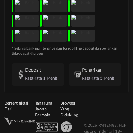
* Selama bank maintenance dan bank offline deposit dan penarikan
tidak dapat diproses
Deposit
Penarikan
Rata-rata 1 Menit
Rata-rata 5 Menit
Bersertifikasi
Tanggung
Browser
Dari
Jawab
Yang
Bermain
Didukung
©2026 PANEN88. Hak
cipta dilindungi | 18+