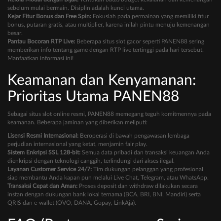
sebelum mulai bermain. Disiplin adalah kunci utama.
Kejar Fitur Bonus dan Free Spin:
Fokuslah pada permainan yang memiliki fitur
bonus, putaran gratis, atau multiplier, karena inilah pintu menuju kemenangan
besar.
Pantau Bocoran RTP Live:
Beberapa situs slot gacor seperti PANEN88 sering
memberikan info tentang game dengan RTP live tertinggi pada hari tersebut.
Manfaatkan informasi ini!
Keamanan dan Kenyamanan:
Prioritas Utama PANEN88
Sebagai situs slot online resmi, PANEN88 memegang teguh komitmennya pada
keamanan. Beberapa jaminan yang diberikan meliputi:
Lisensi Resmi Internasional:
Beroperasi di bawah pengawasan lembaga
perjudian internasional yang ketat, menjamin fair play.
Sistem Enkripsi SSL 128-bit:
Semua data pribadi dan transaksi keuangan Anda
dienkripsi dengan teknologi canggih, terlindungi dari akses ilegal.
Layanan Customer Service 24/7:
Tim dukungan pelanggan yang profesional
siap membantu Anda kapan pun melalui Live Chat, Telegram, atau WhatsApp.
Transaksi Cepat dan Aman:
Proses deposit dan withdraw dilakukan secara
instan dengan dukungan bank lokal ternama (BCA, BRI, BNI, Mandiri) serta
QRIS dan e-wallet (OVO, DANA, Gopay, LinkAja).