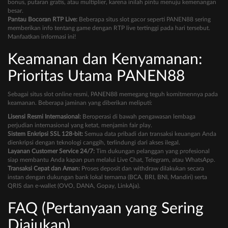
bonus, putaran gratis, atau multiplier, karena inilah pintu menuju kemenangan
besar.
Pantau Bocoran RTP Live:
Beberapa situs slot gacor seperti PANEN88 sering
memberikan info tentang game dengan RTP live tertinggi pada hari tersebut.
Manfaatkan informasi ini!
Keamanan dan Kenyamanan:
Prioritas Utama PANEN88
Sebagai situs slot online resmi, PANEN88 memegang teguh komitmennya pada
keamanan. Beberapa jaminan yang diberikan meliputi:
Lisensi Resmi Internasional:
Beroperasi di bawah pengawasan lembaga
perjudian internasional yang ketat, menjamin fair play.
Sistem Enkripsi SSL 128-bit:
Semua data pribadi dan transaksi keuangan Anda
dienkripsi dengan teknologi canggih, terlindungi dari akses ilegal.
Layanan Customer Service 24/7:
Tim dukungan pelanggan yang profesional
siap membantu Anda kapan pun melalui Live Chat, Telegram, atau WhatsApp.
Transaksi Cepat dan Aman:
Proses deposit dan withdraw dilakukan secara
instan dengan dukungan bank lokal ternama (BCA, BRI, BNI, Mandiri) serta
QRIS dan e-wallet (OVO, DANA, Gopay, LinkAja).
FAQ (Pertanyaan yang Sering
Diajukan)