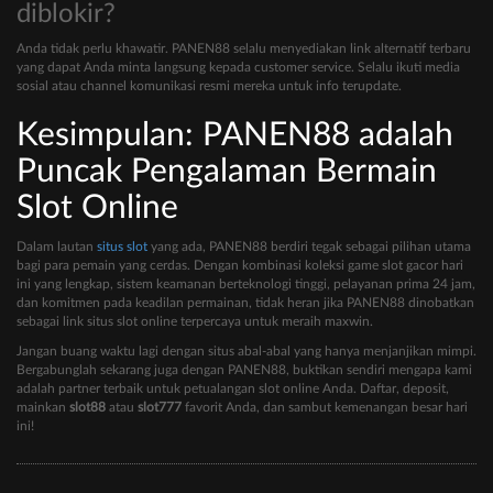
diblokir?
Anda tidak perlu khawatir. PANEN88 selalu menyediakan link alternatif terbaru
yang dapat Anda minta langsung kepada customer service. Selalu ikuti media
sosial atau channel komunikasi resmi mereka untuk info terupdate.
Kesimpulan: PANEN88 adalah
Puncak Pengalaman Bermain
Slot Online
Dalam lautan
situs slot
yang ada, PANEN88 berdiri tegak sebagai pilihan utama
bagi para pemain yang cerdas. Dengan kombinasi koleksi game slot gacor hari
ini yang lengkap, sistem keamanan berteknologi tinggi, pelayanan prima 24 jam,
dan komitmen pada keadilan permainan, tidak heran jika PANEN88 dinobatkan
sebagai link situs slot online terpercaya untuk meraih maxwin.
Jangan buang waktu lagi dengan situs abal-abal yang hanya menjanjikan mimpi.
Bergabunglah sekarang juga dengan PANEN88, buktikan sendiri mengapa kami
adalah partner terbaik untuk petualangan slot online Anda. Daftar, deposit,
mainkan
slot88
atau
slot777
favorit Anda, dan sambut kemenangan besar hari
ini!