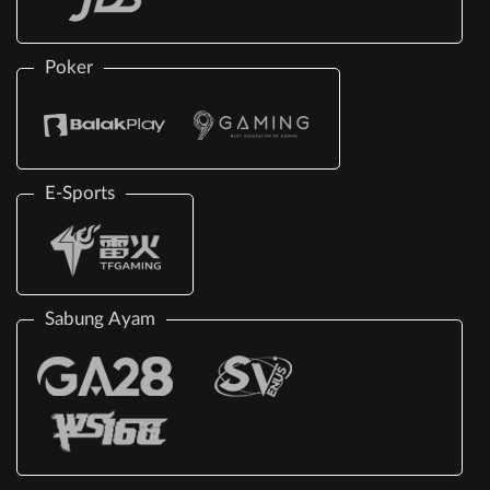
Poker
E-Sports
Sabung Ayam