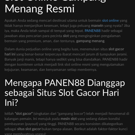
Menang Resmi
Apakah Anda sedang mencari destinasi utama untuk bermain
slot online
yang
tidak hanya menjanjikan keseruan, tetapi juga peluang
maxwin
yang nyata? Jika
iya, maka Anda telah sampai di tempat yang tepat.
PANEN88
hadir sebagai
jawaban atas pencarian para pecinta
slot
yang menginginkan pengalaman
bermain yang premium, aman, dan tentunya,
gampang menang
.
Dalam dunia perjudian online yang begitu luas, menemukan situs
slot gacor
hari ini
yang benar-benar terpercaya ibarat mencari jarum di tumpukan jerami.
Banyak janji manis, tetapi hanya sedikit yang bisa diandalkan. PANEN88 hadir
dengan komitmen untuk menjadi link slot online resmi yang mengutamakan
kejujuran, keamanan, dan kenyamanan setiap membernya.
Mengapa PANEN88 Dianggap
sebagai Situs Slot Gacor Hari
Ini?
Istilah
"slot gacor"
(singkatan dari "gampang bocor") telah menjadi fenomenal di
kalangan pemain. Ini merujuk pada
mesin slot
yang sedang dalam kondisi
pembayaran (payout) yang tinggi. PANEN88 secara konsisten dikategorikan
sebagai
situs slot gacor
bukan tanpa alasan. Berikut adalah faktor-faktor kunci
yang membuatnya unggul: