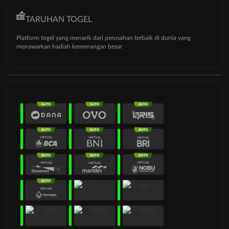
TARUHAN TOGEL
Platform togel yang menarik dari perusahan terbaik di dunia yang
menawarkan hadiah kemenangan besar