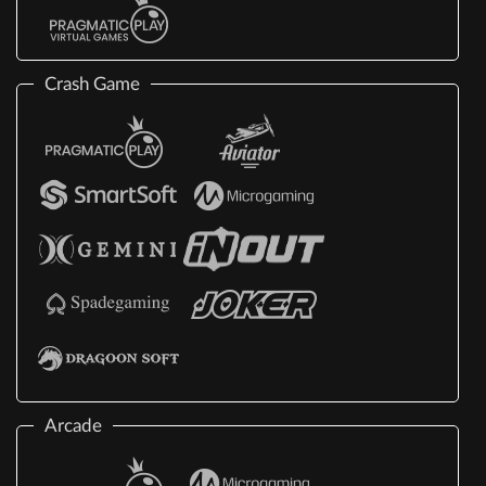
Crash Game
Arcade