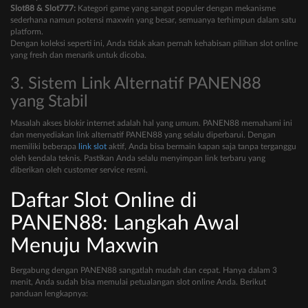
Slot88 & Slot777:
Kategori game yang sangat populer dengan mekanisme
sederhana namun potensi maxwin yang besar, semuanya terhimpun dalam satu
platform.
Dengan koleksi seperti ini, Anda tidak akan pernah kehabisan pilihan slot online
yang fresh dan menarik untuk dicoba.
3. Sistem Link Alternatif PANEN88
yang Stabil
Masalah akses blokir internet adalah hal yang umum. PANEN88 memahami ini
dan menyediakan link alternatif PANEN88 yang selalu diperbarui. Dengan
memiliki beberapa
link slot
aktif, Anda bisa bermain kapan saja tanpa terganggu
oleh kendala teknis. Pastikan Anda selalu menyimpan link terbaru yang
diberikan oleh customer service resmi.
Daftar Slot Online di
PANEN88: Langkah Awal
Menuju Maxwin
Bergabung dengan PANEN88 sangatlah mudah dan cepat. Hanya dalam 3
menit, Anda sudah bisa memulai petualangan slot online Anda. Berikut
panduan lengkapnya: