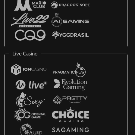
Live Casino