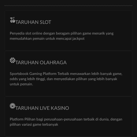
TARUHAN SLOT
Penyedia slot online dengan beragam pilihan game menarik yang
memudahkan pemain untuk mencapai jackpot
TARUHAN OLAHRAGA
Sportsbook Gaming Platform Terbaik menawarkan lebih banyak game,
odds yang lebih tinggi, dan menyediakan pilihan yang lebih banyak
untuk pemain.
TARUHAN LIVE KASINO
Platform Pilihan bagi perusahaan-perusahaan terbaik di dunia, dengan
pilihan variasi game terbanyak