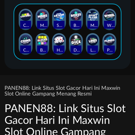
Colors
Mines
Speed Crash
Boxes
Moneyplane
Wheel
Coins
Blocks
Hi-Lo
DICE
Lines
Plinko
PANEN88: Link Situs Slot Gacor Hari Ini Maxwin
Slot Online Gampang Menang Resmi
PANEN88: Link Situs Slot
Gacor Hari Ini Maxwin
Slot Online Gampang