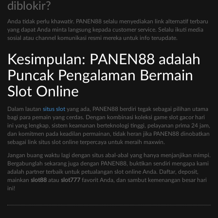
diblokir?
Anda tidak perlu khawatir. PANEN88 selalu menyediakan link alternatif terbaru
yang dapat Anda minta langsung kepada customer service. Selalu ikuti media
sosial atau channel komunikasi resmi mereka untuk info terupdate.
Kesimpulan: PANEN88 adalah
Puncak Pengalaman Bermain
Slot Online
Dalam lautan
situs slot
yang ada, PANEN88 berdiri tegak sebagai pilihan utama
bagi para pemain yang cerdas. Dengan kombinasi koleksi game slot gacor hari
ini yang lengkap, sistem keamanan berteknologi tinggi, pelayanan prima 24 jam,
dan komitmen pada keadilan permainan, tidak heran jika PANEN88 dinobatkan
sebagai link situs slot online terpercaya untuk meraih maxwin.
Jangan buang waktu lagi dengan situs abal-abal yang hanya menjanjikan mimpi.
Bergabunglah sekarang juga dengan PANEN88, buktikan sendiri mengapa kami
adalah partner terbaik untuk petualangan slot online Anda. Daftar, deposit,
mainkan
slot88
atau
slot777
favorit Anda, dan sambut kemenangan besar hari
ini!