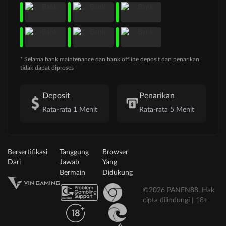
* Selama bank maintenance dan bank offline deposit dan penarikan
tidak dapat diproses
Deposit
Penarikan
Rata-rata 1 Menit
Rata-rata 5 Menit
Bersertifikasi
Tanggung
Browser
Dari
Jawab
Yang
Bermain
Didukung
©2026 PANEN88. Hak
cipta dilindungi | 18+