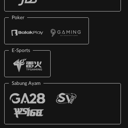
Poker
E-Sports
Sabung Ayam