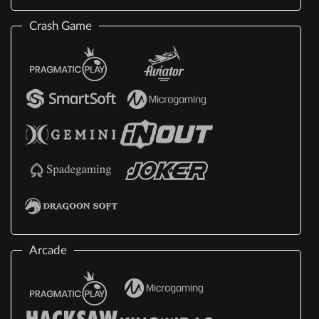
Crash Game
Arcade