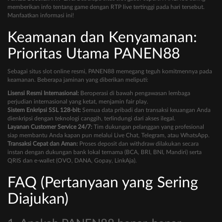
memberikan info tentang game dengan RTP live tertinggi pada hari tersebut.
Manfaatkan informasi ini!
Keamanan dan Kenyamanan:
Prioritas Utama PANEN88
Sebagai situs slot online resmi, PANEN88 memegang teguh komitmennya pada
keamanan. Beberapa jaminan yang diberikan meliputi:
Lisensi Resmi Internasional:
Beroperasi di bawah pengawasan lembaga
perjudian internasional yang ketat, menjamin fair play.
Sistem Enkripsi SSL 128-bit:
Semua data pribadi dan transaksi keuangan Anda
dienkripsi dengan teknologi canggih, terlindungi dari akses ilegal.
Layanan Customer Service 24/7:
Tim dukungan pelanggan yang profesional
siap membantu Anda kapan pun melalui Live Chat, Telegram, atau WhatsApp.
Transaksi Cepat dan Aman:
Proses deposit dan withdraw dilakukan secara
instan dengan dukungan bank lokal ternama (BCA, BRI, BNI, Mandiri) serta
QRIS dan e-wallet (OVO, DANA, Gopay, LinkAja).
FAQ (Pertanyaan yang Sering
Diajukan)