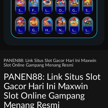
Sweet Frenzy
Frosty and Flamy
Legend Of Eagle
Oceanic Melodies
Guardian of the Museum
Safari Blitz
Legend of Nian
Goddess Of Egypt
Heavenly Fortunes
Nutty Riches
Leprechaun Bonanza
Loki
PANEN88: Link Situs Slot Gacor Hari Ini Maxwin
Slot Online Gampang Menang Resmi
PANEN88: Link Situs Slot
Gacor Hari Ini Maxwin
Slot Online Gampang
Menang Resmi