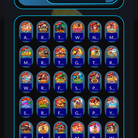
Adventure To The West
Royale House
The Great Safari
Wild Calavera
Neko Riches
Mahjong Princess
Mushroom Bandit
Roma
The Nutcrackers
Golden Moon Empire
The Maya Myth
Royal Katt
Wild Wet Win
Ranger Showdown
Fruits Mania
Spirit of the Sea
Poker Ways
Summer Splash Paradise
Space Conquest
Rich Cai Shen
Fortune Jewels III
Goal Go Win
Pai Gow Ways
Yeti Boom