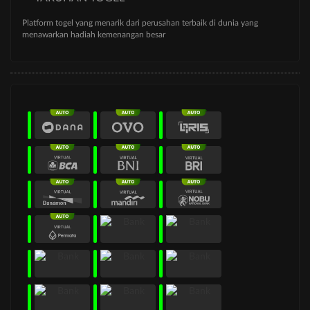
Platform togel yang menarik dari perusahan terbaik di dunia yang
menawarkan hadiah kemenangan besar