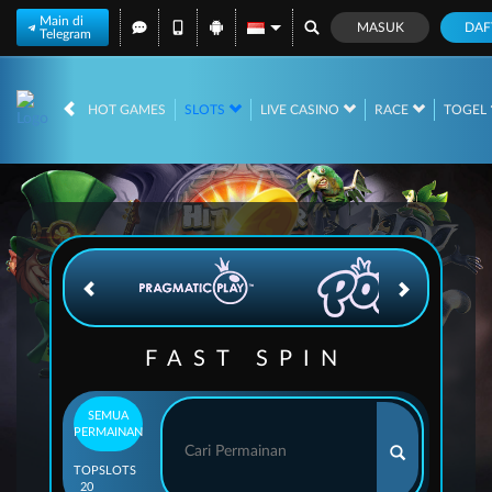
Main di
MASUK
DAF
Telegram
IDR
12,702,540,
HOT GAMES
SLOTS
LIVE CASINO
RACE
TOGEL
FAST SPIN
SEMUA
PERMAINAN
TOP
SLOTS
20