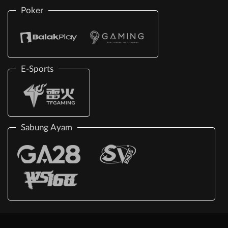
Poker
E-Sports
Sabung Ayam