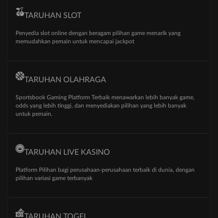
TARUHAN SLOT
Penyedia slot online dengan beragam pilihan game menarik yang
memudahkan pemain untuk mencapai jackpot
TARUHAN OLAHRAGA
Sportsbook Gaming Platform Terbaik menawarkan lebih banyak game,
odds yang lebih tinggi, dan menyediakan pilihan yang lebih banyak
untuk pemain.
TARUHAN LIVE KASINO
Platform Pilihan bagi perusahaan-perusahaan terbaik di dunia, dengan
pilihan variasi game terbanyak
TARUHAN TOGEL